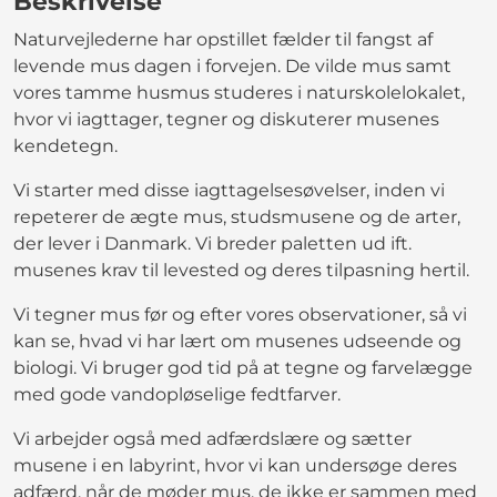
Beskrivelse
Naturvejlederne har opstillet fælder til fangst af
levende mus dagen i forvejen. De vilde mus samt
vores tamme husmus studeres i naturskolelokalet,
hvor vi iagttager, tegner og diskuterer musenes
kendetegn.
Vi starter med disse iagttagelsesøvelser, inden vi
repeterer de ægte mus, studsmusene og de arter,
der lever i Danmark. Vi breder paletten ud ift.
musenes krav til levested og deres tilpasning hertil.
Vi tegner mus før og efter vores observationer, så vi
kan se, hvad vi har lært om musenes udseende og
biologi. Vi bruger god tid på at tegne og farvelægge
med gode vandopløselige fedtfarver.
Vi arbejder også med adfærdslære og sætter
musene i en labyrint, hvor vi kan undersøge deres
adfærd, når de møder mus, de ikke er sammen med