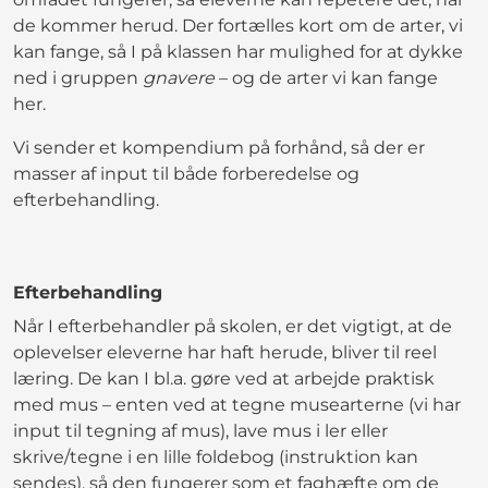
de kommer herud. Der fortælles kort om de arter, vi
kan fange, så I på klassen har mulighed for at dykke
ned i gruppen
gnavere
– og de arter vi kan fange
her.
Vi sender et kompendium på forhånd, så der er
masser af input til både forberedelse og
efterbehandling.
Efterbehandling
Når I efterbehandler på skolen, er det vigtigt, at de
oplevelser eleverne har haft herude, bliver til reel
læring. De kan I bl.a. gøre ved at arbejde praktisk
med mus – enten ved at tegne musearterne (vi har
input til tegning af mus), lave mus i ler eller
skrive/tegne i en lille foldebog (instruktion kan
sendes), så den fungerer som et faghæfte om de