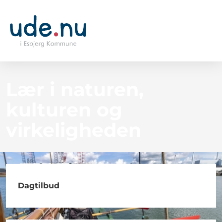
Lær i naturen,
kulturen og
virkeligheden
Dagtilbud