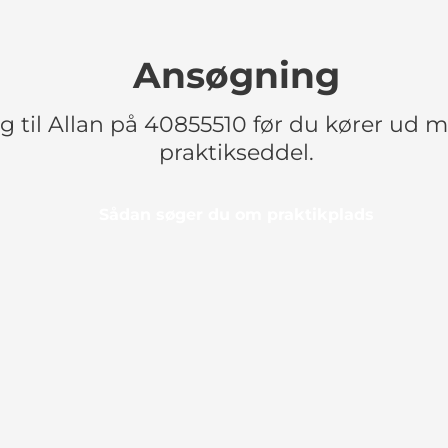
Ansøgning
g til Allan på 40855510 før du kører ud 
praktikseddel.
Sådan søger du om praktikplads