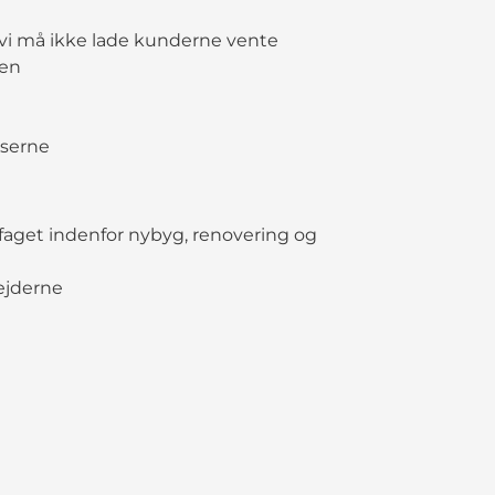
 vi må ikke lade kunderne vente
gen
userne
faget indenfor nybyg, renovering og
ejderne