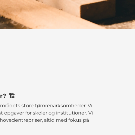
? 🏗️
f områdets store tømrervirksomheder. Vi
t opgaver for skoler og institutioner. Vi
og hovedentrepriser, altid med fokus på