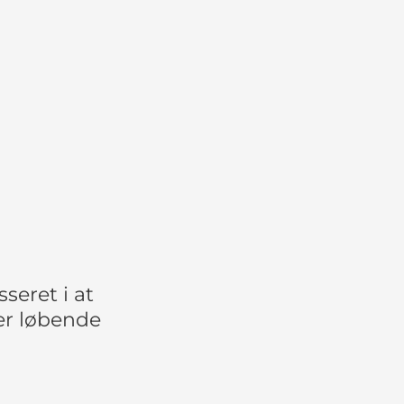
seret i at
er løbende