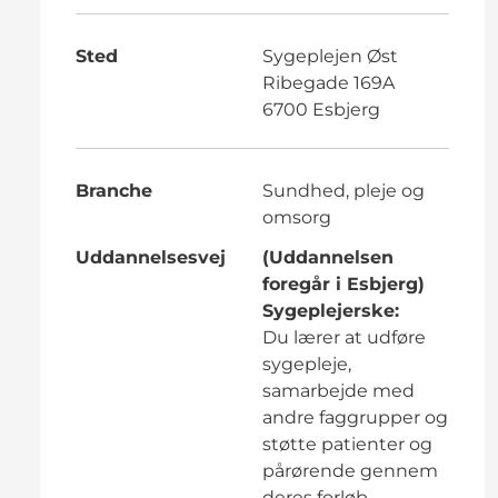
Sted
Sygeplejen Øst
Ribegade 169A
6700 Esbjerg
Branche
Sundhed, pleje og
omsorg
Uddannelsesvej
(Uddannelsen
foregår i Esbjerg)
Sygeplejerske:
Du lærer at udføre
sygepleje,
samarbejde med
andre faggrupper og
støtte patienter og
pårørende gennem
deres forløb.