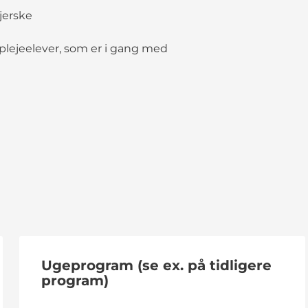
jerske
eplejeelever, som er i gang med
Ugeprogram (se ex. på tidligere
program)