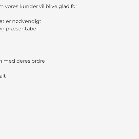
ores kunder vil blive glad for
det er nødvendigt
 og præsentabel
em med deres ordre
alt