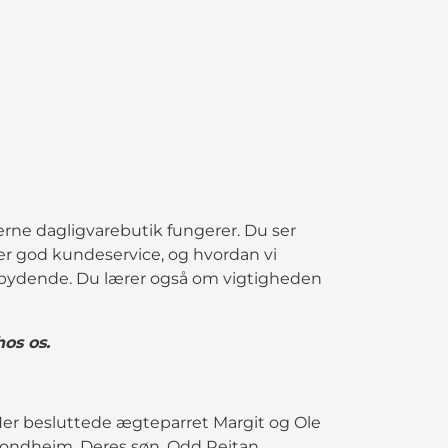
erne dagligvarebutik fungerer. Du ser
ver god kundeservice, og hvordan vi
dbydende. Du lærer også om vigtigheden
hos os.
Her besluttede ægteparret Margit og Ole
Trondheim. Deres søn, Odd Reitan,