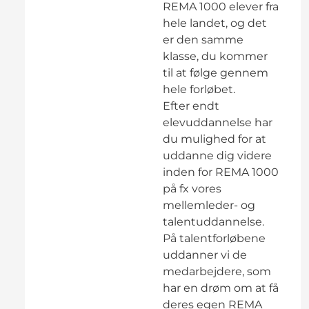
REMA 1000 elever fra
hele landet, og det
er den samme
klasse, du kommer
til at følge gennem
hele forløbet.
Efter endt
elevuddannelse har
du mulighed for at
uddanne dig videre
inden for REMA 1000
på fx vores
mellemleder- og
talentuddannelse.
På talentforløbene
uddanner vi de
medarbejdere, som
har en drøm om at få
deres egen REMA