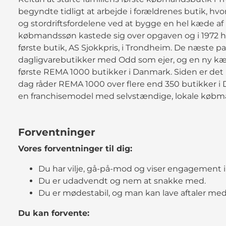
begyndte tidligt at arbejde i forældrenes butik, hv
og stordriftsfordelene ved at bygge en hel kæde af
købmandssøn kastede sig over opgaven og i 1972 
første butik, AS Sjokkpris, i Trondheim. De næste p
dagligvarebutikker med Odd som ejer, og en ny kæde
første REMA 1000 butikker i Danmark. Siden er det 
dag råder REMA 1000 over flere end 350 butikker i D
en franchisemodel med selvstændige, lokale købmæ
Forventninger
Vores forventninger til dig:
Du har vilje, gå-på-mod og viser engagement i 
Du er udadvendt og nem at snakke med.
Du er mødestabil, og man kan lave aftaler med
Du kan forvente: