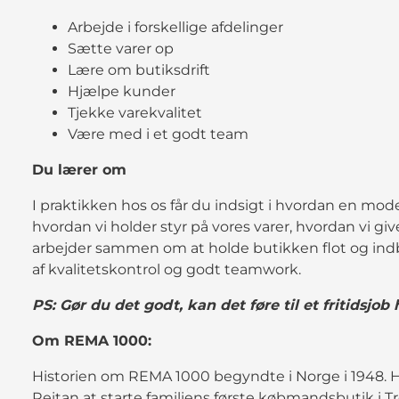
Arbejde i forskellige afdelinger
Sætte varer op
Lære om butiksdrift
Hjælpe kunder
Tjekke varekvalitet
Være med i et godt team
Du lærer om
I praktikken hos os får du indsigt i hvordan en mod
hvordan vi holder styr på vores varer, hvordan vi gi
arbejder sammen om at holde butikken flot og in
af kvalitetskontrol og godt teamwork.
PS: Gør du det godt, kan det føre til et fritidsjob 
Om REMA 1000:
Historien om REMA 1000 begyndte i Norge i 1948. 
Reitan at starte familiens første købmandsbutik i 