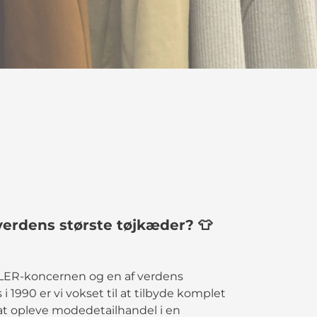
verdens største tøjkæder? 👕
ELLER-koncernen og en af verdens
i 1990 er vi vokset til at tilbyde komplet
 at opleve modedetailhandel i en