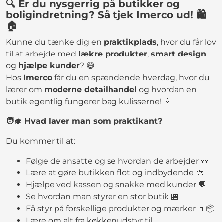
🔍 Er du nysgerrig på butikker og
boligindretning? Så tjek Imerco ud! 🛍️
🏠
Kunne du tænke dig en
praktikplads
, hvor du får lov
til at arbejde med
lækre produkter
,
smart design
og
hjælpe kunder
? 😄
Hos
Imerco
får du en spændende hverdag, hvor du
lærer om
moderne detailhandel
og hvordan en
butik egentlig fungerer bag kulisserne! 💡
🧑‍🎓 Hvad laver man som praktikant?
Du kommer til at:
Følge de ansatte og se hvordan de arbejder 👀
Lære at gøre butikken flot og indbydende 🎨
Hjælpe ved kassen og snakke med kunder 💬
Se hvordan man styrer en stor butik 🏪
Få styr på forskellige produkter og mærker 🧃📦
Lære om alt fra køkkenudstyr til