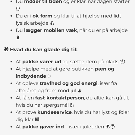
Du
møder til tiden
og er klar, når dagen starter
⏰
Du er i
ok form
og klar til at hjælpe med lidt
fysisk arbejde 💪
Du
lægger mobilen væk
, når du er på arbejde
📵
🎁 Hvad du kan glæde dig til:
At
pakke varer ud
og sætte dem på plads 📦
At hjælpe med at gøre butikken
pæn og
indbydende
✨
At opleve
travlhed og god energi
, især fra
efteråret og frem mod jul 🎄
At få en
fast kontaktperson
, du altid kan gå til,
hvis du har spørgsmål 🙋
At prøve
kundeservice
, hvis du har lyst og føler
dig klar 🛍️
At
pakke gaver ind
– især i juletiden 🎁🎅