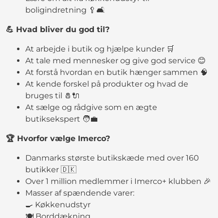
boligindretning 🥄🛋️
💪 Hvad bliver du god til?
At arbejde i butik og hjælpe kunder 🛒
At tale med mennesker og give god service 😊
At forstå hvordan en butik hænger sammen 🧠
At kende forskel på produkter og hvad de
bruges til 🧂🔌
At sælge og rådgive som en ægte
butiksekspert 🧑‍💼
🏆 Hvorfor vælge Imerco?
Danmarks største butikskæde med over 160
butikker 🇩🇰
Over 1 million medlemmer i Imerco+ klubben 🎉
Masser af spændende varer:
🍳 Køkkenudstyr
🍽️ Borddækning