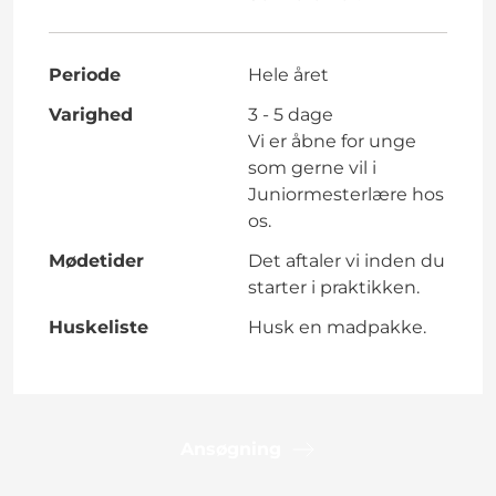
Periode
Hele året
Varighed
3 - 5 dage
Vi er åbne for unge
som gerne vil i
Juniormesterlære hos
os.
Mødetider
Det aftaler vi inden du
starter i praktikken.
Huskeliste
Husk en madpakke.
Ansøgning