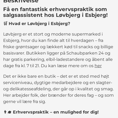
Beskrivelse
Få en fantastisk erhvervspraktik som
salgsassistent hos Løvbjerg i Esbjerg!
🛒 Hvad er Løvbjerg i Esbjerg?
Løvbjerg er et stort og moderne supermarked i
Esbjerg, hvor du kan finde alt til hverdagen – fra
friske grøntsager og lækkert kød til snacks og billige
basisvarer. Butikken ligger på Schaubparken 24 og
har gratis parkering, elbil-ladestandere og åbent alle
dage fra kl. 7 til 21. Du kan læse mere om os
her
Det er ikke bare en butik – det er et sted med højt
serviceniveau, dygtige medarbejdere og en slagter-
og delikatesseafdeling, der går op i kvalitet og smag.
Her arbejder folk, der brænder for deres fag – og som
gerne vil lære fra sig.
👨‍🎓 Erhvervspraktik – en mulighed for dig!