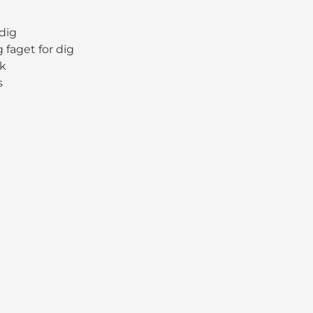
 dig
g faget for dig
ik
s