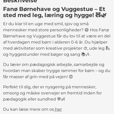
Beskrivelse
Fanø Børnehave og Vuggestue – Et
sted med leg, læring og hygge! 🧸🌿
Er du klar til en uge med smil, sjov og små
mennesker med store personligheder? 😄 Hos Fanø
Børnehave og Vuggestue får du lov til at være en del
af hverdagen med børn i alderen 0-6 år. Du hjælper
med aktiviteter som kreative projekter 🎨, ude leg 🛝
og hyggestunder med bøger og sang 📚🎶.
Du lærer om pædagogisk arbejde, samarbejde og
hvordan man skaber trygge rammer for børn – og du
får masser af grin med på vejen! 😍
Perfekt til dig, der er nysgerrig på mennesker,
omsorg og måske overvejer en fremtid inden for
pædagogik eller sundhed 💬👶
Du kan læse mere om os
her