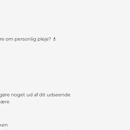
re om personlig pleje? 💄
gøre noget ud af dit udseende
være
kken