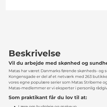
Beskrivelse
Vil du arbejde med skønhed og sundh
Matas har været Danmarks førende skønheds- og s
Kongensgade er del af et netværk med 263 butikk
vores egne populære serier som Matas Striberne og 
Matas-medlemmer er vi eksperter i personlig rådg
Som praktikant får du lov til at:
Lære om hudpleje og makeup