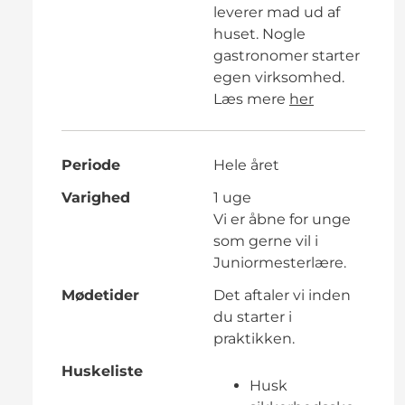
leverer mad ud af
huset. Nogle
gastronomer starter
egen virksomhed.
Læs mere
her
Periode
Hele året
Varighed
1 uge
Vi er åbne for unge
som gerne vil i
Juniormesterlære.
Mødetider
Det aftaler vi inden
du starter i
praktikken.
Huskeliste
Husk