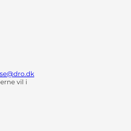
sse@dro.dk
rne vil i