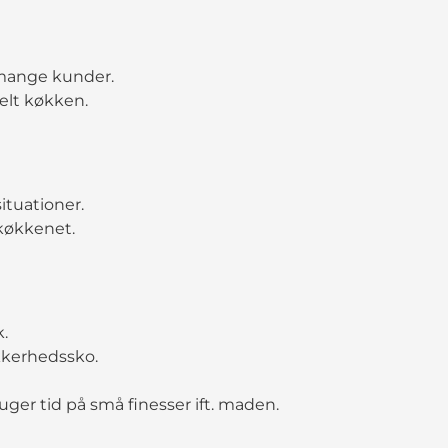
 mange kunder.
elt køkken.
ituationer.
 køkkenet.
k.
ikkerhedssko.
uger tid på små finesser ift. maden.