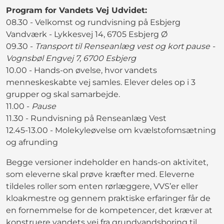
Program for Vandets Vej Udvidet:
08.30 - Velkomst og rundvisning på Esbjerg
Vandværk - Lykkesvej 14, 6705 Esbjerg Ø
09.30 -
Transport til Renseanlæg vest og kort pause -
Vognsbøl Engvej 7, 6700 Esbjerg
10.00 - Hands-on øvelse, hvor vandets
menneskeskabte vej samles. Elever deles op i 3
grupper og skal samarbejde.
11.00 -
Pause
11.30 - Rundvisning på Renseanlæg Vest
12.45-13.00 - Molekyleøvelse om kvælstofomsætning
og afrunding
Begge versioner indeholder en hands-on aktivitet,
som eleverne skal prøve kræfter med. Eleverne
tildeles roller som enten rørlæggere, VVS’er eller
kloakmestre og gennem praktiske erfaringer får de
en fornemmelse for de kompetencer, det kræver at
konstruere vandets vej fra grundvandsboring til