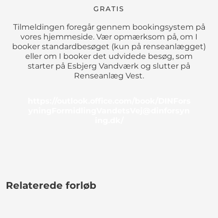
GRATIS
Tilmeldingen foregår gennem bookingsystem på
vores hjemmeside. Vær opmærksom på, om I
booker standardbesøget (kun på renseanlægget)
eller om I booker det udvidede besøg, som
starter på Esbjerg Vandværk og slutter på
Renseanlæg Vest.
https://outlook.office.com/book/DINFors
yningFormidlingVandetsVej@dinforsyn
ing.dk/
Relaterede forløb