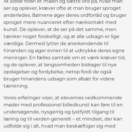
At sidde foran et maleri og sætte ord på, hvad man
ser og oplever, kræver ofte at man bruger sproget
anderledes. Børnene øger deres ordforråd og bruger
sproget mere nuanceret efter nærkontakt med
kunst. De oplever, at de ser på det samme, men
tænker noget forskelligt, og at alle udsagn er lige
værdige. Dermed lytter de anerkendende til
hinanden og øger evnen til at udtrykke deres egne
meninger. En fælles samtale om et værk kræver tid,
og de oplever, at langsomheden bidrager til nye
opdagelser og fordybelse, netop fordi de også
bruger hinandens udsagn som afsæt for videre
tænkning.
Vores erfaringer viser, at elevernes vedkommende
møder med professionel billedkunst kan føre til en
undersøgende, nysgerrig og lystfyldt tilgang til
læring og til verden generelt – et mindset, der kan
udfolde sig i alt, hvad man beskæftiger sig med