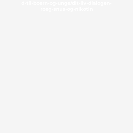
d-til-boern-og-unge/dit-liv-dialogen-
roeg-snus-og-nikotin