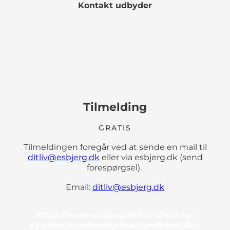
Kontakt udbyder
Tilmelding
GRATIS
Tilmeldingen foregår ved at sende en mail til
ditliv@esbjerg.dk
eller via esbjerg.dk (send
forespørgsel).
Email:
ditliv@esbjerg.dk
https://www.esbjerg.dk/sundhed-og-
sygdom/sundhedsguide/sundhedstilbu