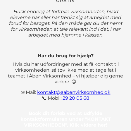
GRATIS
Husk endelig at fortælle virksomheden, hvad
eleverne har eller har tænkt sig at arbejdet med
forud for besøget. På den måde gør du det nemt
for virksomheden at tale relevant ind i det, I har
arbejdet med hjemme i klassen.
Har du brug for hjælp?
Hvis du har udfordringer med at få kontakt til
virksomheden, så tøv ikke med at tage fat i
teamet i Åben Virksomhed – vi hjælper dig gerne
videre. 😊
✉ Mail:
kontakt@aabenvirksomhed.dk
📞 Mobil:
29 20 05 68
Book dit forløb ved at udfylde
kontaktformularen under "KONTAKT
VIRKSOMHEDEN". Klik videre her!