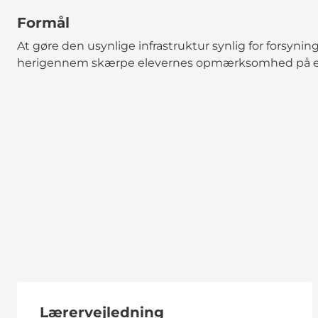
Formål
At gøre den usynlige infrastruktur synlig for forsyni
herigennem skærpe elevernes opmærksomhed på ege
Lærervejledning