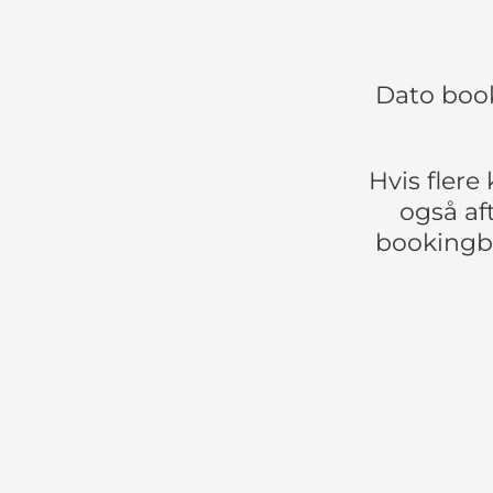
Dato book
Hvis flere
også af
bookingbe