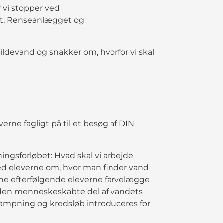
vi stopper ved
t, Renseanlægget og
pildevand og snakker om, hvorfor vi skal
verne fagligt på til et besøg af DIN
ngsforløbet: Hvad skal vi arbejde
ed eleverne om, hvor man finder vand
rne efterfølgende eleverne farvelægge
er den menneskeskabte del af vandets
dampning og kredsløb introduceres for