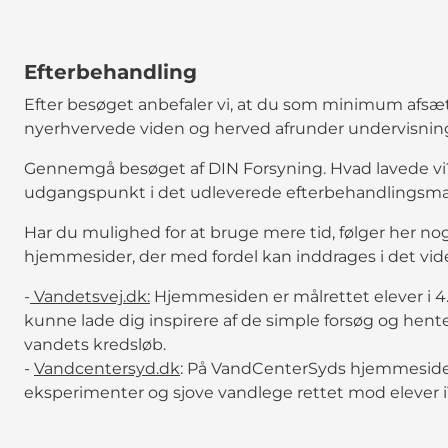
Efterbehandling
Efter besøget anbefaler vi, at du som minimum afsætte
nyerhvervede viden og herved afrunder undervisnin
Gennemgå besøget af DIN Forsyning. Hvad lavede vi?
udgangspunkt i det udleverede efterbehandlingsmat
Har du mulighed for at bruge mere tid, følger her nogl
hjemmesider, der med fordel kan inddrages i det vid
-
Vandetsvej.dk:
Hjemmesiden er målrettet elever i 4.-
kunne lade dig inspirere af de simple forsøg og hent
vandets kredsløb.
-
Vandcentersyd.dk
: På VandCenterSyds hjemmeside 
eksperimenter og sjove vandlege rettet mod elever i1.