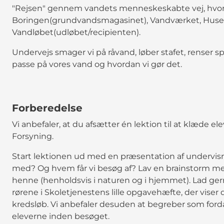
"Rejsen" gennem vandets menneskeskabte vej, hvor 
Boringen(grundvandsmagasinet), Vandværket, Huse
Vandløbet(udløbet/recipienten).
Undervejs smager vi på råvand, løber stafet, renser s
passe på vores vand og hvordan vi gør det.
Forberedelse
Vi anbefaler, at du afsætter én lektion til at klæde ele
Forsyning.
Start lektionen ud med en præsentation af undervisni
med? Og hvem får vi besøg af? Lav en brainstorm m
henne (henholdsvis i naturen og i hjemmet). Lad ge
rørene i Skoletjenestens lille opgavehæfte, der vis
kredsløb. Vi anbefaler desuden at begreber som for
eleverne inden besøget.