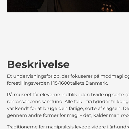
Beskrivelse
Et undervisningsforløb, der fokuserer på modmagi o
forestillingsverden i 15-1600tallets Danmark.
På museet får eleverne indblik i den hvide og sorte (og
renæssancens samfund. Alle folk - fra bønder til ko
var kendt for at bruge den farlige, sorte af slagsen. 
gennem andre former for magi – det, kalder man
mo
Traditionerne for magipraksis levede videre i århund