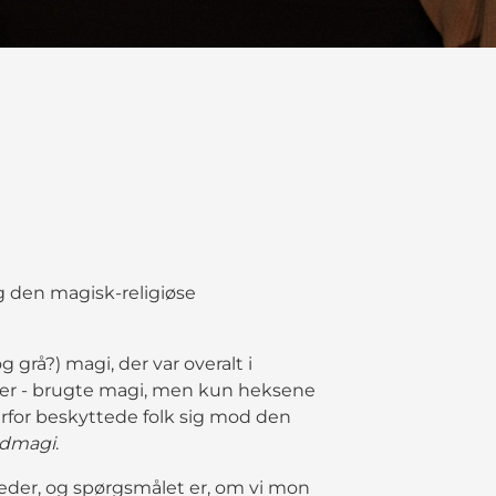
g den magisk-religiøse
 grå?) magi, der var overalt i
nger - brugte magi, men kun heksene
Derfor beskyttede folk sig mod den
dmagi
.
reder, og spørgsmålet er, om vi mon