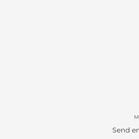
M
Send en