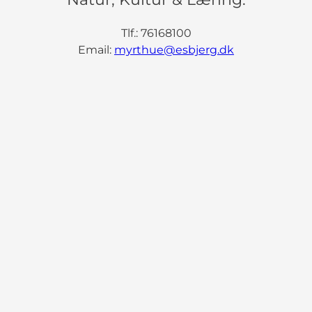
Tlf.: 76168100
Email:
myrthue@esbjerg.dk