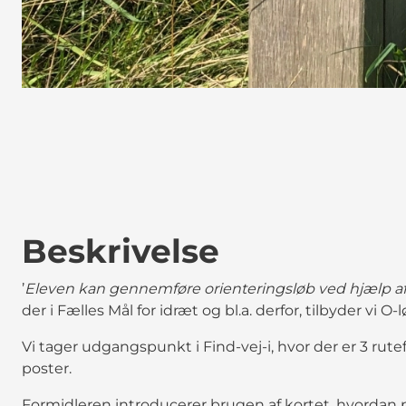
Beskrivelse
’
Eleven kan gennemføre orienteringsløb ved hjælp af
der i Fælles Mål for idræt og bl.a. derfor, tilbyder vi 
Vi tager udgangspunkt i Find-vej-i, hvor der er 3 rutefo
poster.
Formidleren introducerer brugen af kortet, hvordan p