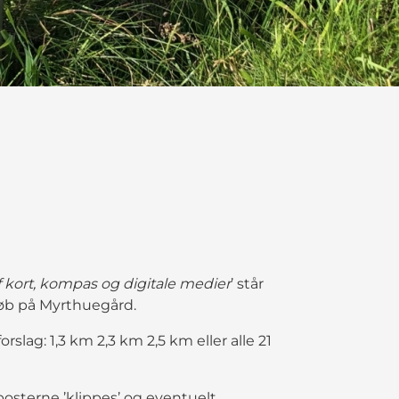
 kort, kompas og digitale medier
’ står
O-løb på Myrthuegård.
rslag: 1,3 km 2,3 km 2,5 km eller alle 21
osterne ’klippes’ og eventuelt