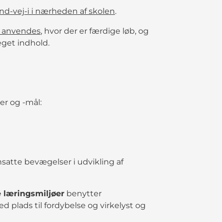
nd-vej-i i nærheden af skolen
.
anvendes
, hvor der er færdige løb, og
eget indhold.
er og -mål:
atte bevægelser i udvikling af
 læringsmiljøer
benytter
 plads til fordybelse og virkelyst og