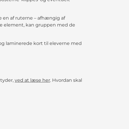
be en af ruterne – afhængig af
nce element, kan gruppen med de
og laminerede kort til eleverne med
etyder,
ved at læse her
. Hvordan skal