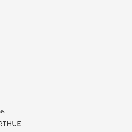
e.
YRTHUE -