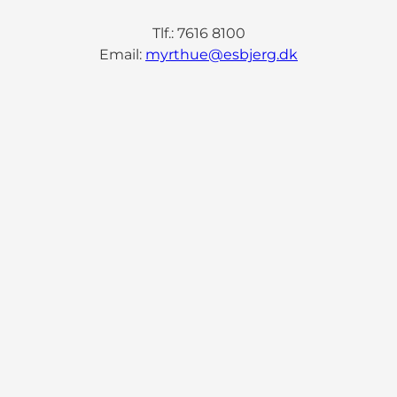
Tlf.: 7616 8100
Email:
myrthue@esbjerg.dk