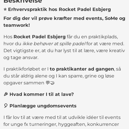
Beskrivelse
⭐ Erhvervspraktik hos Rocket Padel Esbjerg
For dig der vil prøve kræfter med events, SoMe og
teamwork!
Hos
Rocket Padel Esbjerg
får du en praktikplads,
hvor du
ikke behøver at spille padel
for at være med.
Det vigtigste er, at du har lyst til at lære, være kreativ
og tage ansvar.
I praktikforløbet er I
to praktikanter ad gangen
, så
du står aldrig alene og I kan sparre, grine og løse
opgaver sammen 💬🤝
🎉 Hvad kommer I til at lave?
🎈 Planlægge ungdomsevents
I får lov til at være med til at udvikle idéer til events
for unge fx turneringer, hyggeaften, konkurrencer