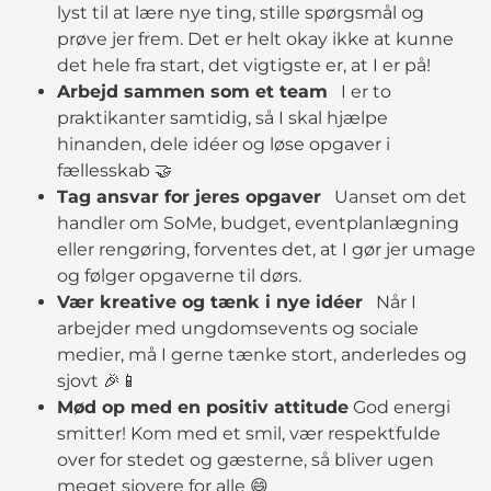
lyst til at lære nye ting, stille spørgsmål og
prøve jer frem. Det er helt okay ikke at kunne
det hele fra start, det vigtigste er, at I er på!
Arbejd sammen som et team
I er to
praktikanter samtidig, så I skal hjælpe
hinanden, dele idéer og løse opgaver i
fællesskab 🤝
Tag ansvar for jeres opgaver
Uanset om det
handler om SoMe, budget, eventplanlægning
eller rengøring, forventes det, at I gør jer umage
og følger opgaverne til dørs.
Vær kreative og tænk i nye idéer
Når I
arbejder med ungdomsevents og sociale
medier, må I gerne tænke stort, anderledes og
sjovt 🎉📱
Mød op med en positiv attitude
God energi
smitter! Kom med et smil, vær respektfulde
over for stedet og gæsterne, så bliver ugen
meget sjovere for alle 😄