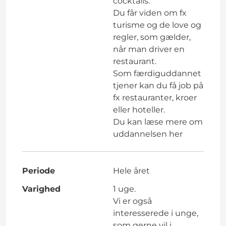
cocktails.
Du får viden om fx
turisme og de love og
regler, som gælder,
når man driver en
restaurant.
Som færdiguddannet
tjener kan du få job på
fx restauranter, kroer
eller hoteller.
Du kan læse mere om
uddannelsen
her
Periode
Hele året
Varighed
1 uge.
Vi er også
interesserede i unge,
som gerne vil i