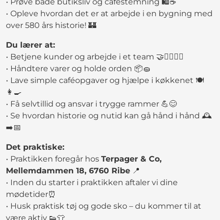
• Prøve både butiksliv og caféstemning 🛍️☕
• Opleve hvordan det er at arbejde i en bygning med
over 580 års historie! 🏰
Du lærer at:
• Betjene kunder og arbejde i et team 🤝🧍‍♀️🧍‍♂️
• Håndtere varer og holde orden 📦🧽
• Lave simple caféopgaver og hjælpe i køkkenet 🍽️
👩‍🍳
• Få selvtillid og ansvar i trygge rammer 💪😊
• Se hvordan historie og nutid kan gå hånd i hånd 🕰️
➡️📅
Det praktiske:
• Praktikken foregår hos
Terpager & Co,
Mellemdammen 18, 6760 Ribe
📍
• Inden du starter i praktikken aftaler vi dine
mødetider⏰
• Husk praktisk tøj og gode sko – du kommer til at
være aktiv 👟👕