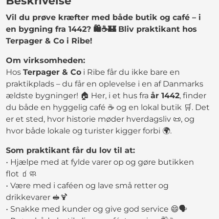
Beskrivelse
Vil du prøve kræfter med både butik og café – i
en bygning fra 1442? 🛍️☕🏰 Bliv praktikant hos
Terpager & Co i Ribe!
Om virksomheden:
Hos
Terpager & Co
i Ribe får du ikke bare en
praktikplads – du får en oplevelse i en af Danmarks
ældste bygninger! 🏠 Her, i et hus fra
år 1442
, finder
du både en hyggelig café ☕ og en lokal butik 🛒. Det
er et sted, hvor historie møder hverdagsliv 📜, og
hvor både lokale og turister kigger forbi 🌍.
Som praktikant får du lov til at:
• Hjælpe med at fylde varer op og gøre butikken
flot 🧃🧼
• Være med i caféen og lave små retter og
drikkevarer 🥪🍹
• Snakke med kunder og give god service 😄🗣️