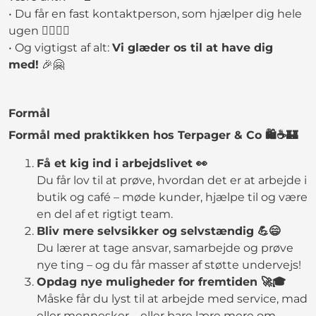
• Du får en fast kontaktperson, som hjælper dig hele
ugen 🙋‍♂️🙋‍♀️
• Og vigtigst af alt:
Vi glæder os til at have dig
med!
🎉🤗
Formål
Formål med praktikken hos Terpager & Co 🛍️☕🏰
Få et kig ind i arbejdslivet 👀
Du får lov til at prøve, hvordan det er at arbejde i
butik og café – møde kunder, hjælpe til og være
en del af et rigtigt team.
Bliv mere selvsikker og selvstændig 💪😄
Du lærer at tage ansvar, samarbejde og prøve
nye ting – og du får masser af støtte undervejs!
Opdag nye muligheder for fremtiden 🚀🎓
Måske får du lyst til at arbejde med service, mad
eller mennesker – eller bare lære mere om,